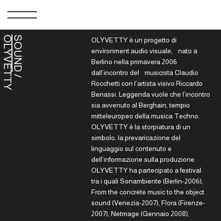
O
Y
SOUND
OLYVETTY è un progetto di
environment audio visuale, nato a
Berlino nella primavera 2006
dall’incontro del musicista Claudio
/
L
Y
V
E
T
T
Rocchetti con l’artista visivo Riccardo
Benassi. Leggenda vuole che l’incontro
sia avvenuto al Berghain, tempio
mitteleuropeo della musica Techno.
OLYVETTY è la storpiatura di un
simbolo, la prevaricazione del
linguaggio sul contenuto e
dell’informazione sulla produzione.
OLYVETTY ha partecipato a festival
tra i quali Sonambiente (Berlin-2006),
From the concrete music to the object
sound (Venezia-2007), Flora (Firenze-
2007), Netmage (Gennaio 2008),